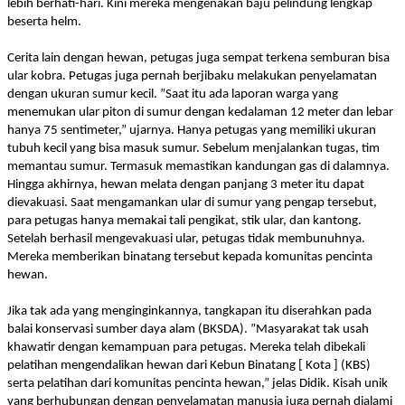
lebih berhati-hari. Kini mereka mengenakan baju pelindung lengkap
beserta helm.
Cerita lain dengan hewan, petugas juga sempat terkena semburan bisa
ular kobra. Petugas juga pernah berjibaku melakukan penyelamatan
dengan ukuran sumur kecil. ”Saat itu ada laporan warga yang
menemukan ular piton di sumur dengan kedalaman 12 meter dan lebar
hanya 75 sentimeter,” ujarnya. Hanya petugas yang memiliki ukuran
tubuh kecil yang bisa masuk sumur. Sebelum menjalankan tugas, tim
memantau sumur. Termasuk memastikan kandungan gas di dalamnya.
Hingga akhirnya, hewan melata dengan panjang 3 meter itu dapat
dievakuasi. Saat mengamankan ular di sumur yang pengap tersebut,
para petugas hanya memakai tali pengikat, stik ular, dan kantong.
Setelah berhasil mengevakuasi ular, petugas tidak membunuhnya.
Mereka memberikan binatang tersebut kepada komunitas pencinta
hewan.
Jika tak ada yang menginginkannya, tangkapan itu diserahkan pada
balai konservasi sumber daya alam (BKSDA). ”Masyarakat tak usah
khawatir dengan kemampuan para petugas. Mereka telah dibekali
pelatihan mengendalikan hewan dari Kebun Binatang [ Kota ] (KBS)
serta pelatihan dari komunitas pencinta hewan,” jelas Didik. Kisah unik
yang berhubungan dengan penyelamatan manusia juga pernah dialami