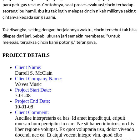
para petugas rescue. Contohnya, saat proses evakuasi cincin terhadap
seorang ibu hamil. Ibu itu tak ingin melepas cincin nikah miliknya saking
cintanya kepada sang suami.
Tak disangka, seiring dengan berjalannya waktu, cincin tersebut tak bisa
dilepas dari jari. Sebab, ukuran jari semakin membesar. ”Untuk
melepas, terpaksa cincin kami potong,” terangnya.
PROJECT DETAILS
Client Name:
Darrell S. McClain
Client Company Name:
Waves Music
Project Start Date:
7-01-08
Project End Date:
10-01-08
Client Comment:
Ancillae interpretaris ea has. Id amet impedit qui, eripuit
mnesarchum percipitur in eam. Ne sit habeo inimicus, no his
liber regione volutpat. Ex quot voluptaria usu, dolor vivendo
docendi nec ea. Et atqui vocent integre vim, quod cibo