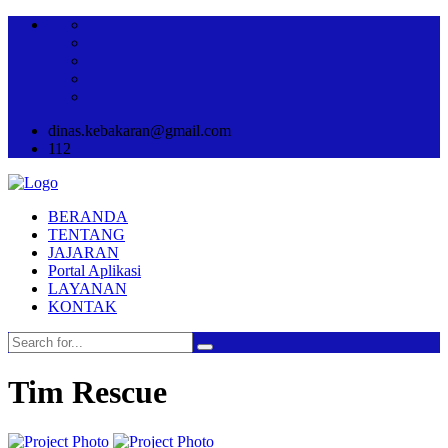
dinas.kebakaran@gmail.com
112
BERANDA
TENTANG
JAJARAN
Portal Aplikasi
LAYANAN
KONTAK
Tim Rescue