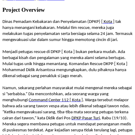
Project Overview
Dinas Pemadam Kebakaran dan Penyelamatan (DPKP)
[ Kota ]
tak
hanya menangani kebakaran. Melalui tim rescue, mereka juga
melakukan tugas penyelamatan serta bersiaga selama 24 jam. Termasuk
mengevakuasi ular dalam sumur hingga memotong cincin di jari.
Menjadi
petugas rescue di DPKP [ Kota ] bukan perkara mudah. Ada
berbagai kisah dan pengalaman yang mereka alami selama bertugas.
Mulai tugas unik hingga menantang. Komandan Rescue DKPP [ Kota ]
Mohammad Didik Arisantosa mengungkapkan, dulu pihaknya hanya
dikenal sebagai sang penakluk si jago merah.
Namun, sekarang perlahan masyarakat mulai mengenal mereka sebagai
si ”serbabisa.” Dia mencontohkan, ada seorang warga yang
menghubungi
Command Center 112 [ Kota ]
. Warga tersebut melapor
bahwa ada sarang tawon vespa atau lebih dikenal sebagai tawon ndas.
”Ketika mengevakuasi sarang, tiba-tiba mata seorang petugas terkena
cairan dari tawon,” kata Didik dari Pos
DPKP Pasar Turi
, Rabu (19/10).
Mereka segera membawa petugas untuk mendapat penanganan medis
di puskesmas terdekat. Agar kejadian serupa tidak terulang lagi, petugas