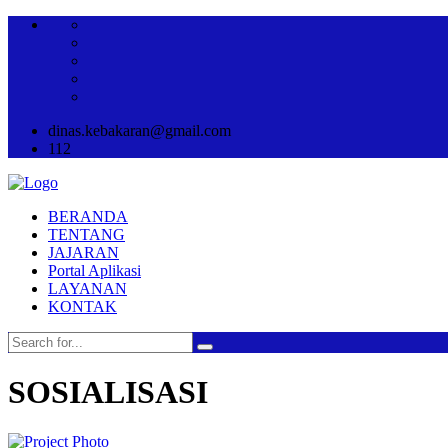
dinas.kebakaran@gmail.com
112
BERANDA
TENTANG
JAJARAN
Portal Aplikasi
LAYANAN
KONTAK
SOSIALISASI